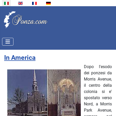
Seleziona la tua lingua
In America
Dopo l'esodo
dei ponzesi da
Morris Avenue,
il centro della
colonia si e'
spostato verso
Nord, a Morris
Park Avenue,