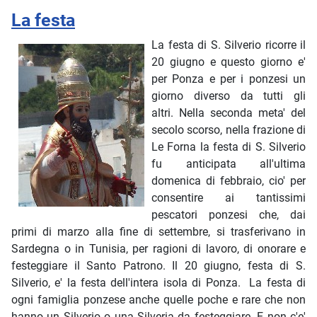
La festa
La festa di S. Silverio ricorre il
20 giugno e questo giorno e'
per Ponza e per i ponzesi un
giorno diverso da tutti gli
altri. Nella seconda meta' del
secolo scorso, nella frazione di
Le Forna la festa di S. Silverio
fu anticipata all'ultima
domenica di febbraio, cio' per
consentire ai tantissimi
pescatori ponzesi che, dai
primi di marzo alla fine di settembre, si trasferivano in
Sardegna o in Tunisia, per ragioni di lavoro, di onorare e
festeggiare il Santo Patrono. Il 20 giugno, festa di S.
Silverio, e' la festa dell'intera isola di Ponza. La festa di
ogni famiglia ponzese anche quelle poche e rare che non
hanno un Silverio o una Silveria da festeggiare. E non c'e'