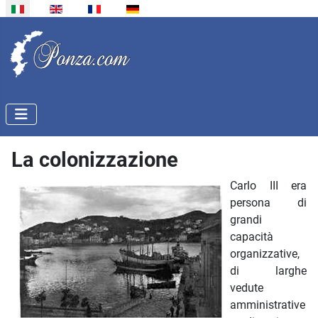
Seleziona la tua lingua
La colonizzazione
Carlo III era
persona di
grandi
capacità
organizzative,
di larghe
vedute
amministrative