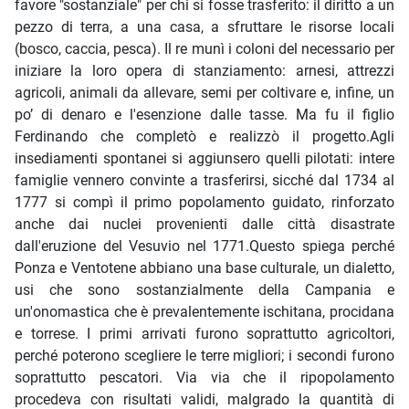
favore "sostanziale" per chi si fosse trasferito: il diritto a un
pezzo di terra, a una casa, a sfruttare le risorse locali
(bosco, caccia, pesca). Il re munì i coloni del necessario per
iniziare la loro opera di stanziamento: arnesi, attrezzi
agricoli, animali da allevare, semi per coltivare e, infine, un
po’ di denaro e l'esenzione dalle tasse. Ma fu il figlio
Ferdinando che completò e realizzò il progetto.Agli
insediamenti spontanei si aggiunsero quelli pilotati: intere
famiglie vennero convinte a trasferirsi, sicché dal 1734 al
1777 si compì il primo popolamento guidato, rinforzato
anche dai nuclei provenienti dalle città disastrate
dall'eruzione del Vesuvio nel 1771.Questo spiega perché
Ponza e Ventotene abbiano una base culturale, un dialetto,
usi che sono sostanzialmente della Campania e
un'onomastica che è prevalentemente ischitana, procidana
e torrese. I primi arrivati furono soprattutto agricoltori,
perché poterono scegliere le terre migliori; i secondi furono
soprattutto pescatori. Via via che il ripopolamento
procedeva con risultati validi, malgrado la quantità di