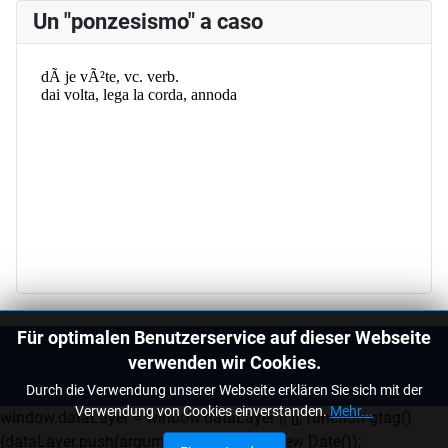
Un "ponzesismo" a caso
Für optimalen Benutzerservice auf dieser Webseite
verwenden wir Cookies.
Durch die Verwendung unserer Webseite erklären Sie sich mit der
Verwendung von Cookies einverstanden.
Mehr...
window.dataLayer = window.dataLayer || []; function gtag()
{dataLayer.push(arguments);} gtag('js', new Date());